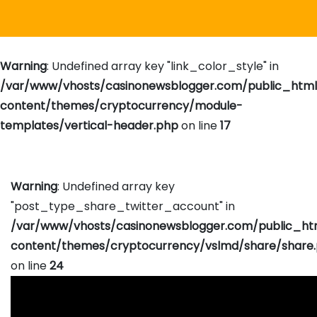
Warning
: Undefined array key "link_color_style" in
/var/www/vhosts/casinonewsblogger.com/public_htm
content/themes/cryptocurrency/module-
templates/vertical-header.php
on line
17
Warning
: Undefined array key
"post_type_share_twitter_account" in
/var/www/vhosts/casinonewsblogger.com/public_h
content/themes/cryptocurrency/vslmd/share/share
on line
24