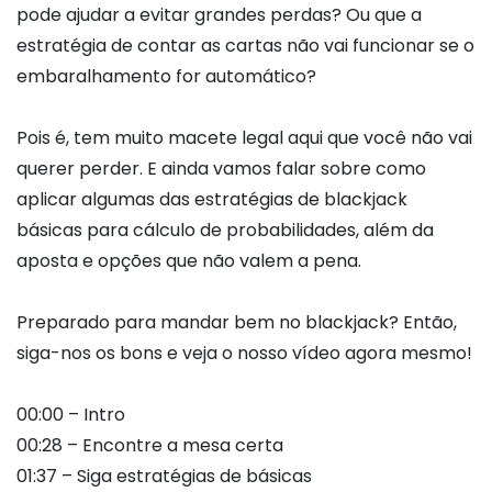
pode ajudar a evitar grandes perdas? Ou que a
estratégia de contar as cartas não vai funcionar se o
embaralhamento for automático?
Pois é, tem muito macete legal aqui que você não vai
querer perder. E ainda vamos falar sobre como
aplicar algumas das estratégias de blackjack
básicas para cálculo de probabilidades, além da
aposta e opções que não valem a pena.
Preparado para mandar bem no blackjack? Então,
siga-nos os bons e veja o nosso vídeo agora mesmo!
00:00 – Intro
00:28 – Encontre a mesa certa
01:37 – Siga estratégias de básicas