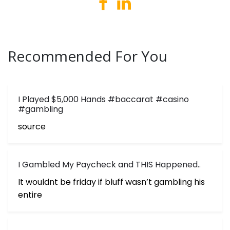
Recommended For You
I Played $5,000 Hands #baccarat #casino
#gambling
source
I Gambled My Paycheck and THIS Happened..
It wouldnt be friday if bluff wasn’t gambling his
entire