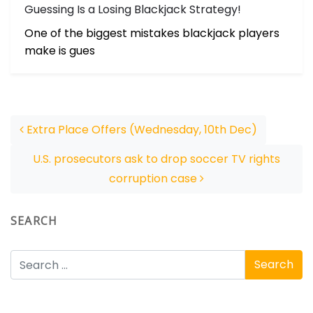
Guessing Is a Losing Blackjack Strategy!
One of the biggest mistakes blackjack players
make is gues
Post navigation
Extra Place Offers (Wednesday, 10th Dec)
U.S. prosecutors ask to drop soccer TV rights
corruption case
SEARCH