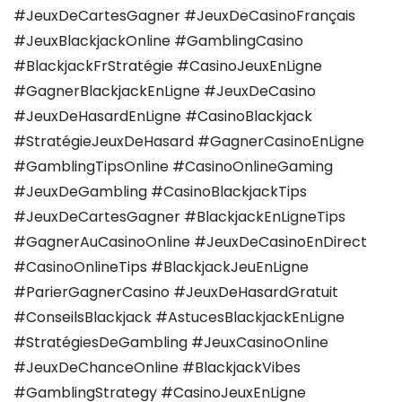
#JeuxDeCartesGagner #JeuxDeCasinoFrançais
#JeuxBlackjackOnline #GamblingCasino
#BlackjackFrStratégie #CasinoJeuxEnLigne
#GagnerBlackjackEnLigne #JeuxDeCasino
#JeuxDeHasardEnLigne #CasinoBlackjack
#StratégieJeuxDeHasard #GagnerCasinoEnLigne
#GamblingTipsOnline #CasinoOnlineGaming
#JeuxDeGambling #CasinoBlackjackTips
#JeuxDeCartesGagner #BlackjackEnLigneTips
#GagnerAuCasinoOnline #JeuxDeCasinoEnDirect
#CasinoOnlineTips #BlackjackJeuEnLigne
#ParierGagnerCasino #JeuxDeHasardGratuit
#ConseilsBlackjack #AstucesBlackjackEnLigne
#StratégiesDeGambling #JeuxCasinoOnline
#JeuxDeChanceOnline #BlackjackVibes
#GamblingStrategy #CasinoJeuxEnLigne