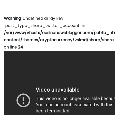
Warning
: Undefined array key
"post_type_share_twitter_account" in
/var/www/vhosts/casinonewsblogger.com/public_h
content/themes/cryptocurrency/vslmd/share/share
on line
24