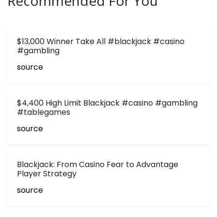
Recommended For You
$13,000 Winner Take All #blackjack #casino
#gambling
source
$4,400 High Limit Blackjack #casino #gambling
#tablegames
source
Blackjack: From Casino Fear to Advantage
Player Strategy
source