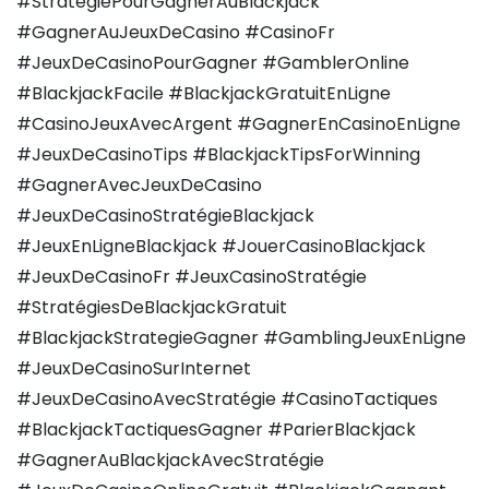
#StratégiePourGagnerAuBlackjack
#GagnerAuJeuxDeCasino #CasinoFr
#JeuxDeCasinoPourGagner #GamblerOnline
#BlackjackFacile #BlackjackGratuitEnLigne
#CasinoJeuxAvecArgent #GagnerEnCasinoEnLigne
#JeuxDeCasinoTips #BlackjackTipsForWinning
#GagnerAvecJeuxDeCasino
#JeuxDeCasinoStratégieBlackjack
#JeuxEnLigneBlackjack #JouerCasinoBlackjack
#JeuxDeCasinoFr #JeuxCasinoStratégie
#StratégiesDeBlackjackGratuit
#BlackjackStrategieGagner #GamblingJeuxEnLigne
#JeuxDeCasinoSurInternet
#JeuxDeCasinoAvecStratégie #CasinoTactiques
#BlackjackTactiquesGagner #ParierBlackjack
#GagnerAuBlackjackAvecStratégie