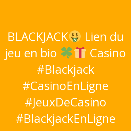
BLACKJACK
Lien du
jeu en bio
Casino
#Blackjack
#CasinoEnLigne
#JeuxDeCasino
#BlackjackEnLigne