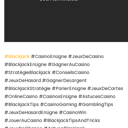
#Blackjack
#CasinoEnLigne #JeuxDeCasino
#BlackjackEnLigne #GagnerAuCasino
#StratégieBlackjack #ConseilsCasino
#JeuxDeHasard #GagnerDeLargent
#BlackjackStratégie #ParierEnLigne #JeuxDeCartes
#OnlineCasino #CasinosEnLigne #AstucesCasino
#BlackjackTips #CasinoGaming #GamblingTips
#JeuxDeHasardEnLigne #CasinoWin
#JouerAuCasino #BlackjackTipsAndTricks