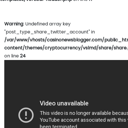
Warning
: Undefined array key
"post_type_share_twitter_account" in
/var/www/vhosts/casinonewsblogger.com/public_h
content/themes/cryptocurrency/vslmd/share/share
on line
24