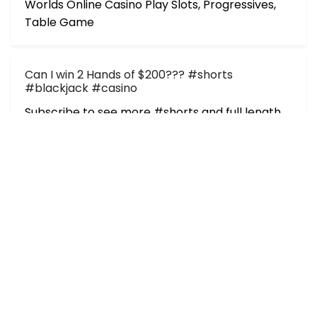
Worlds Online Casino Play Slots, Progressives,
Table Game
Can I win 2 Hands of $200??? #shorts
#blackjack #casino
Subscribe to see more #shorts and full length
videos! Pla
The Math Professor Who Legally Beat Las Vegas
So Badly They Changed the Rules
How did a quiet mathematics professor legally
beat Las Veg
$12,000 High Limit Blackjack #casino #gambling
#tablegames