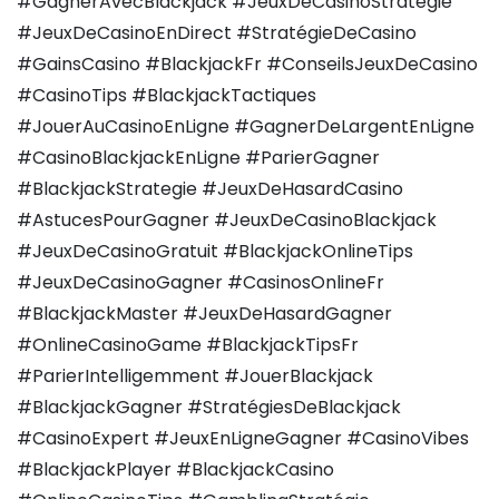
#GagnerAvecBlackjack #JeuxDeCasinoStratégie
#JeuxDeCasinoEnDirect #StratégieDeCasino
#GainsCasino #BlackjackFr #ConseilsJeuxDeCasino
#CasinoTips #BlackjackTactiques
#JouerAuCasinoEnLigne #GagnerDeLargentEnLigne
#CasinoBlackjackEnLigne #ParierGagner
#BlackjackStrategie #JeuxDeHasardCasino
#AstucesPourGagner #JeuxDeCasinoBlackjack
#JeuxDeCasinoGratuit #BlackjackOnlineTips
#JeuxDeCasinoGagner #CasinosOnlineFr
#BlackjackMaster #JeuxDeHasardGagner
#OnlineCasinoGame #BlackjackTipsFr
#ParierIntelligemment #JouerBlackjack
#BlackjackGagner #StratégiesDeBlackjack
#CasinoExpert #JeuxEnLigneGagner #CasinoVibes
#BlackjackPlayer #BlackjackCasino