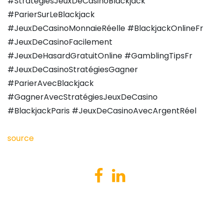
#StratégiesJeuxDeCasinoBlackjack
#ParierSurLeBlackjack
#JeuxDeCasinoMonnaieRéelle #BlackjackOnlineFr
#JeuxDeCasinoFacilement
#JeuxDeHasardGratuitOnline #GamblingTipsFr
#JeuxDeCasinoStratégiesGagner
#ParierAvecBlackjack
#GagnerAvecStratégiesJeuxDeCasino
#BlackjackParis #JeuxDeCasinoAvecArgentRéel
source