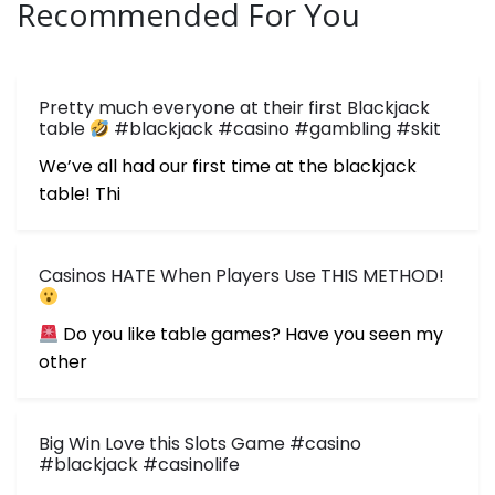
Recommended For You
Pretty much everyone at their first Blackjack
table
#blackjack #casino #gambling #skit
We’ve all had our first time at the blackjack
table! Thi
Casinos HATE When Players Use THIS METHOD!
Do you like table games? Have you seen my
other
Big Win Love this Slots Game #casino
#blackjack #casinolife