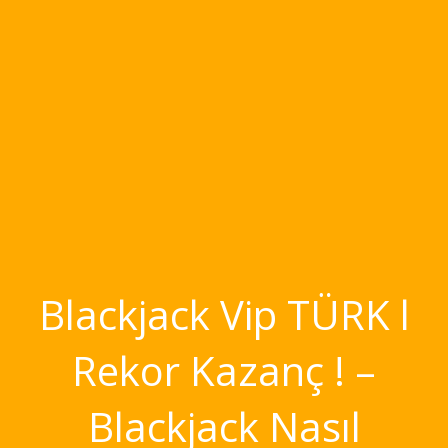
Blackjack Vip TÜRK l
Rekor Kazanç ! –
Blackjack Nasıl