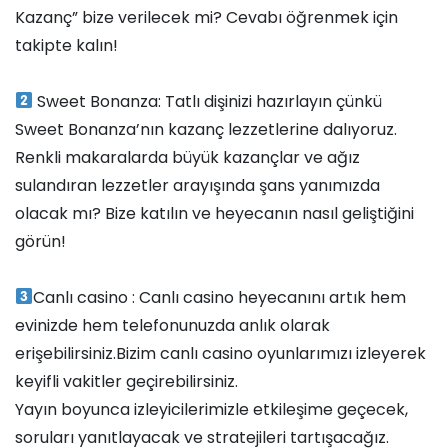
Kazanç” bize verilecek mi? Cevabı öğrenmek için
takipte kalın!
Sweet Bonanza: Tatlı dişinizi hazırlayın çünkü
Sweet Bonanza’nın kazanç lezzetlerine dalıyoruz.
Renkli makaralarda büyük kazançlar ve ağız
sulandıran lezzetler arayışında şans yanımızda
olacak mı? Bize katılın ve heyecanın nasıl geliştiğini
görün!
Canlı casino : Canlı casino heyecanını artık hem
evinizde hem telefonunuzda anlık olarak
erişebilirsiniz.Bizim canlı casino oyunlarımızı izleyerek
keyifli vakitler geçirebilirsiniz.
Yayın boyunca izleyicilerimizle etkileşime geçecek,
soruları yanıtlayacak ve stratejileri tartışacağız.