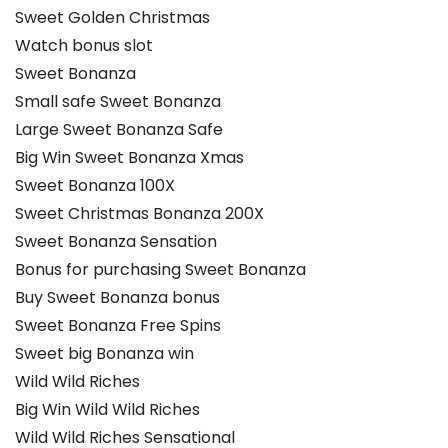
Sweet Golden Christmas
Watch bonus slot
Sweet Bonanza
Small safe Sweet Bonanza
Large Sweet Bonanza Safe
Big Win Sweet Bonanza Xmas
Sweet Bonanza 100X
Sweet Christmas Bonanza 200X
Sweet Bonanza Sensation
Bonus for purchasing Sweet Bonanza
Buy Sweet Bonanza bonus
Sweet Bonanza Free Spins
Sweet big Bonanza win
Wild Wild Riches
Big Win Wild Wild Riches
Wild Wild Riches Sensational