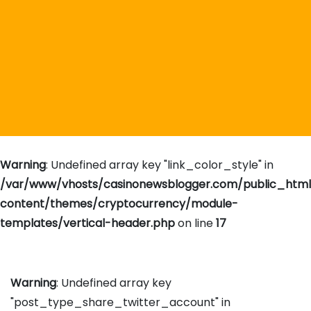
Warning
: Undefined array key "link_color_style" in
/var/www/vhosts/casinonewsblogger.com/public_htm
content/themes/cryptocurrency/module-
templates/vertical-header.php
on line
17
Warning
: Undefined array key
"post_type_share_twitter_account" in