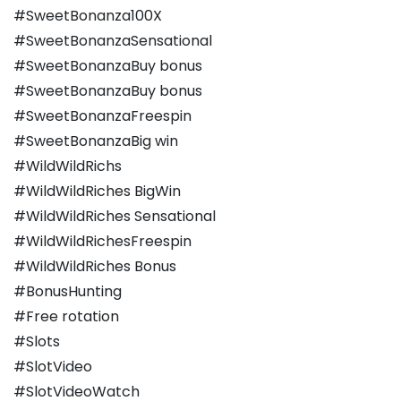
#SweetBonanza100X
#SweetBonanzaSensational
#SweetBonanzaBuy bonus
#SweetBonanzaBuy bonus
#SweetBonanzaFreespin
#SweetBonanzaBig win
#WildWildRichs
#WildWildRiches BigWin
#WildWildRiches Sensational
#WildWildRichesFreespin
#WildWildRiches Bonus
#BonusHunting
#Free rotation
#Slots
#SlotVideo
#SlotVideoWatch