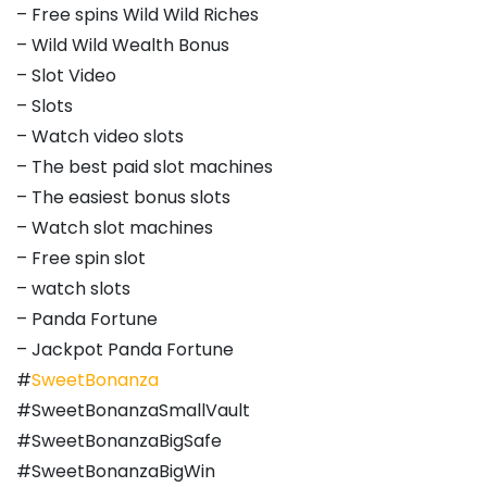
– Free spins Wild Wild Riches
– Wild Wild Wealth Bonus
– Slot Video
– Slots
– Watch video slots
– The best paid slot machines
– The easiest bonus slots
– Watch slot machines
– Free spin slot
– watch slots
– Panda Fortune
– Jackpot Panda Fortune
#
SweetBonanza
#SweetBonanzaSmallVault
#SweetBonanzaBigSafe
#SweetBonanzaBigWin