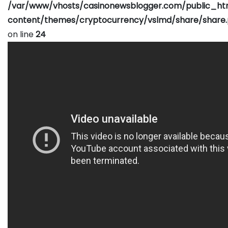
/var/www/vhosts/casinonewsblogger.com/public_h
content/themes/cryptocurrency/vslmd/share/share
on line
24