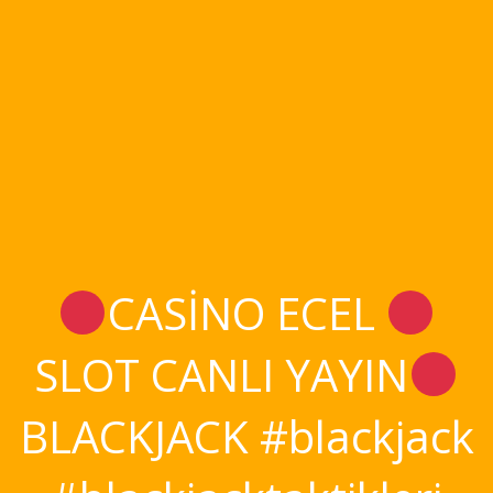
CASİNO ECEL
SLOT CANLI YAYIN
BLACKJACK #blackjack