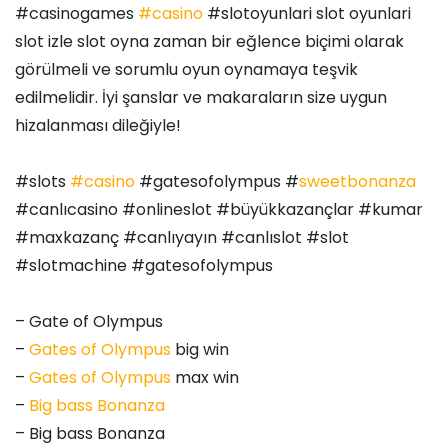
#casinogames
#casino
#slotoyunlari slot oyunlari
slot izle slot oyna zaman bir eğlence biçimi olarak
görülmeli ve sorumlu oyun oynamaya teşvik
edilmelidir. İyi şanslar ve makaraların size uygun
hizalanması dileğiyle!
#slots
#casino
#gatesofolympus #
sweetbonanza
#canlıcasino #onlineslot #büyükkazançlar #kumar
#maxkazanç #canlıyayın #canlıslot #slot
#slotmachine #gatesofolympus
– Gate of Olympus
–
Gates of Olympus
big win
–
Gates of Olympus
max win
–
Big bass Bonanza
– Big bass Bonanza