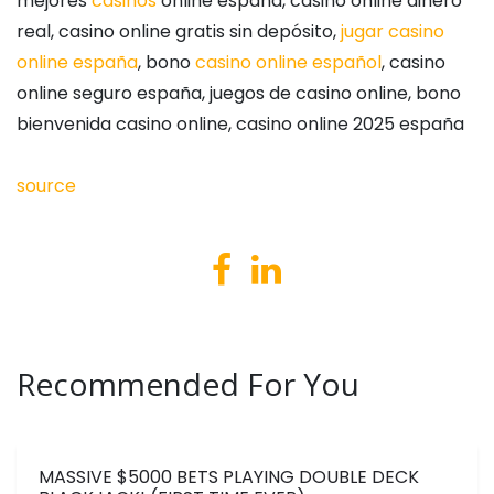
mejores
casinos
online españa, casino online dinero
real, casino online gratis sin depósito,
jugar casino
online españa
, bono
casino online español
, casino
online seguro españa, juegos de casino online, bono
bienvenida casino online, casino online 2025 españa
source
Recommended For You
MASSIVE $5000 BETS PLAYING DOUBLE DECK