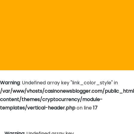
Warning
: Undefined array key "link_color_style" in
/var/www/vhosts/casinonewsblogger.com/public_htm
content/themes/cryptocurrency/module-
templates/vertical-header.php
on line
17
Warning
: Undefined array key