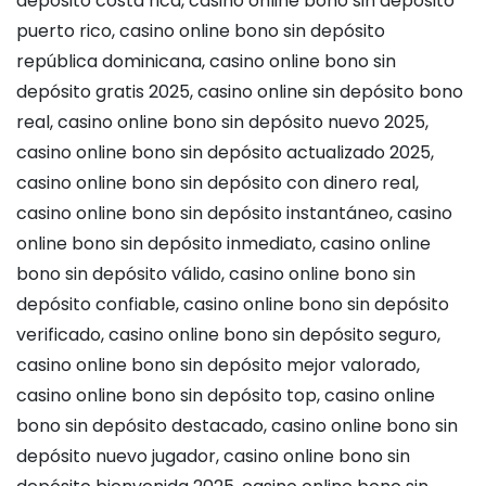
depósito costa rica, casino online bono sin depósito
puerto rico, casino online bono sin depósito
república dominicana, casino online bono sin
depósito gratis 2025, casino online sin depósito bono
real, casino online bono sin depósito nuevo 2025,
casino online bono sin depósito actualizado 2025,
casino online bono sin depósito con dinero real,
casino online bono sin depósito instantáneo, casino
online bono sin depósito inmediato, casino online
bono sin depósito válido, casino online bono sin
depósito confiable, casino online bono sin depósito
verificado, casino online bono sin depósito seguro,
casino online bono sin depósito mejor valorado,
casino online bono sin depósito top, casino online
bono sin depósito destacado, casino online bono sin
depósito nuevo jugador, casino online bono sin