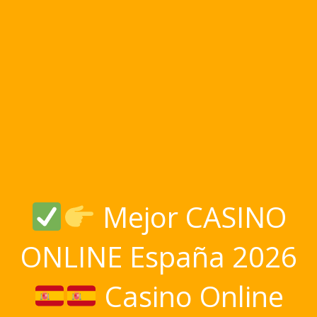
Mejor CASINO
ONLINE España 2026
Casino Online