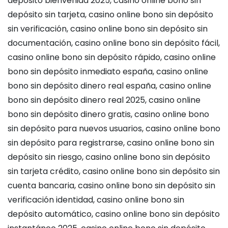
depósito bienvenida 2025, casino online bono sin
depósito sin tarjeta, casino online bono sin depósito
sin verificación, casino online bono sin depósito sin
documentación, casino online bono sin depósito fácil,
casino online bono sin depósito rápido, casino online
bono sin depósito inmediato españa, casino online
bono sin depósito dinero real españa, casino online
bono sin depósito dinero real 2025, casino online
bono sin depósito dinero gratis, casino online bono
sin depósito para nuevos usuarios, casino online bono
sin depósito para registrarse, casino online bono sin
depósito sin riesgo, casino online bono sin depósito
sin tarjeta crédito, casino online bono sin depósito sin
cuenta bancaria, casino online bono sin depósito sin
verificación identidad, casino online bono sin
depósito automático, casino online bono sin depósito