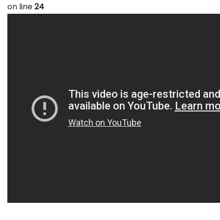
on line
24