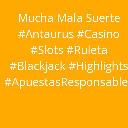
Mucha Mala Suerte
#Antaurus #Casino
#Slots #Ruleta
#Blackjack #Highlight
#ApuestasResponsable