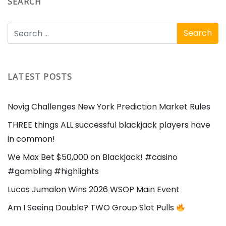
SEARCH
LATEST POSTS
Novig Challenges New York Prediction Market Rules
THREE things ALL successful blackjack players have
in common!
We Max Bet $50,000 on Blackjack! #casino
#gambling #highlights
Lucas Jumalon Wins 2026 WSOP Main Event
Am I Seeing Double? TWO Group Slot Pulls
Novig Challenges New York Prediction Market Rules