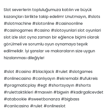
Slot severlerin topluluğumuza katılın ve büyük
kazançları birlikte takip edelim! Unutmayın, #slots
#slotmachine #slotonline #casinoonline
#casinogames #casino #slotoyunlari slot oyunlari
slot izle slot oyna zaman bir eğlence biçimi olarak
görülmeli ve sorumlu oyun oynamaya teşvik
edilmelidir. İyi şanslar ve makaraların size uygun
hizalanması dileğiyle!
#slot #casino #blackjack #rulet #slotgames
#onlinecasino #canlıyayın #ekremabi #ufukreis
#pragmaticplay #egt #shortsyayın #shorts
#rulettaktikleri #maxwin #bigwin #kadirgalicevdet
#atabookie #sweetbonanza #bigbass
#canlıcasino #rulet #onlineslot