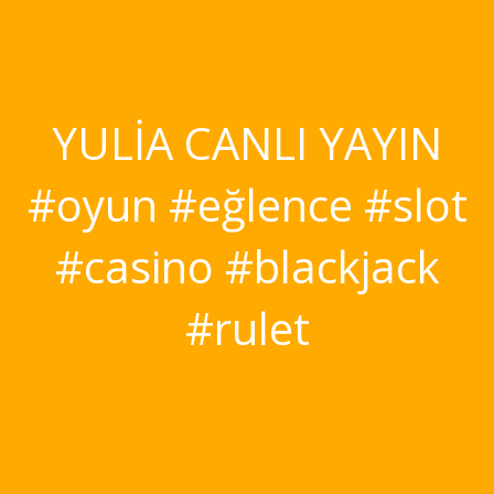
YULİA CANLI YAYIN
#oyun #eğlence #slot
#casino #blackjack
#rulet