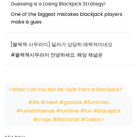
Guessing Is a Losing Blackjack Strategy!
One of the biggest mistakes blackjack players
make is gues
[블랙잭 사무라이] 딜러가 상당히 매력적이네요
#블랙잭사무라이 안녕하세요. 해당 채널은
Post navigation
When Can You Not Re-Split Pairs In Blackjack?
#life #meet #gamble #funtimes
#funwithfriends #funtime #fun #blackjack
#craps #Baccarat #Casino