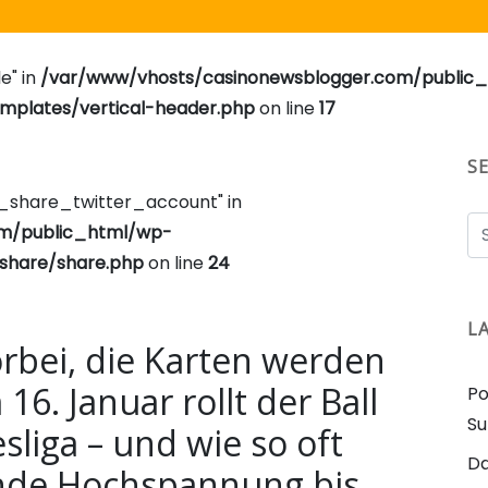
e" in
/var/www/vhosts/casinonewsblogger.com/public
plates/vertical-header.php
on line
17
S
e_share_twitter_account" in
om/public_html/wp-
share/share.php
on line
24
L
orbei, die Karten werden
6. Januar rollt der Ball
Po
Su
sliga – und wie so oft
D
unde Hochspannung bis