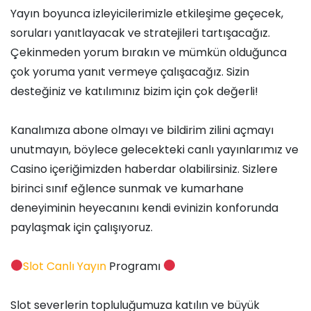
Yayın boyunca izleyicilerimizle etkileşime geçecek,
soruları yanıtlayacak ve stratejileri tartışacağız.
Çekinmeden yorum bırakın ve mümkün olduğunca
çok yoruma yanıt vermeye çalışacağız. Sizin
desteğiniz ve katılımınız bizim için çok değerli!
Kanalımıza abone olmayı ve bildirim zilini açmayı
unutmayın, böylece gelecekteki canlı yayınlarımız ve
Casino içeriğimizden haberdar olabilirsiniz. Sizlere
birinci sınıf eğlence sunmak ve kumarhane
deneyiminin heyecanını kendi evinizin konforunda
paylaşmak için çalışıyoruz.
Slot Canlı Yayın
Programı
Slot severlerin topluluğumuza katılın ve büyük