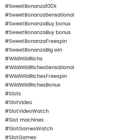
#SweetBonanza100X
#SweetBonanzaSensational
#SweetBonanzaBuy bonus
#SweetBonanzaBuy bonus
#SweetBonanzaFreespin
#SweetBonanzaBig win
#WildWildRichs
#WildWildRichesSensational
#WildWildRichesFreespin
#WildWildRichesBonus
#Slots
#SlotVideo
#SlotVideoWatch
#Slot machines
#SlotGamesWatch
#SlotGames