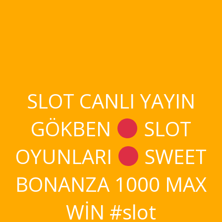
SLOT CANLI YAYIN
GÖKBEN
SLOT
OYUNLARI
SWEET
BONANZA 1000 MAX
WİN #slot