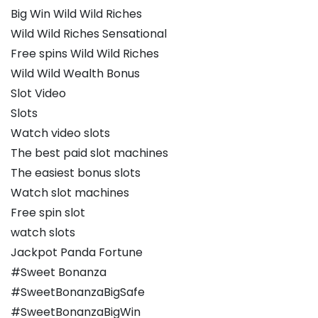
Big Win Wild Wild Riches
Wild Wild Riches Sensational
Free spins Wild Wild Riches
Wild Wild Wealth Bonus
Slot Video
Slots
Watch video slots
The best paid slot machines
The easiest bonus slots
Watch slot machines
Free spin slot
watch slots
Jackpot Panda Fortune
#Sweet Bonanza
#SweetBonanzaBigSafe
#SweetBonanzaBigWin