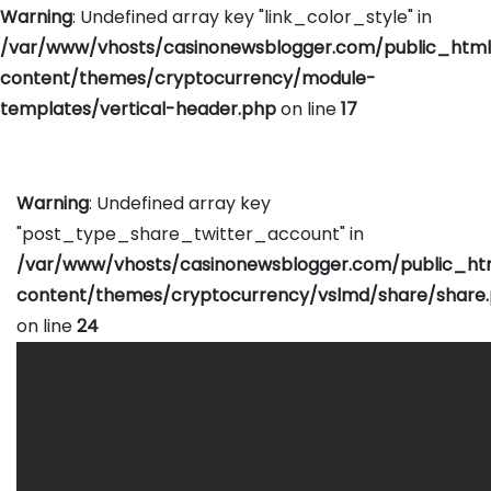
Warning
: Undefined array key "link_color_style" in
/var/www/vhosts/casinonewsblogger.com/public_htm
content/themes/cryptocurrency/module-
templates/vertical-header.php
on line
17
Warning
: Undefined array key
"post_type_share_twitter_account" in
/var/www/vhosts/casinonewsblogger.com/public_h
content/themes/cryptocurrency/vslmd/share/share
on line
24