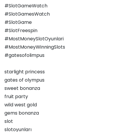
#SlotGameWatch
#SlotGamesWatch
#SlotGame
#SlotFreespin
#MostMoneySlotOyunlari
#MostMoneyWinningSlots
#gatesofolimpus
starlight princess
gates of olympus
sweet bonanza
fruit party
wild west gold
gems bonanza
slot
slotoyunları